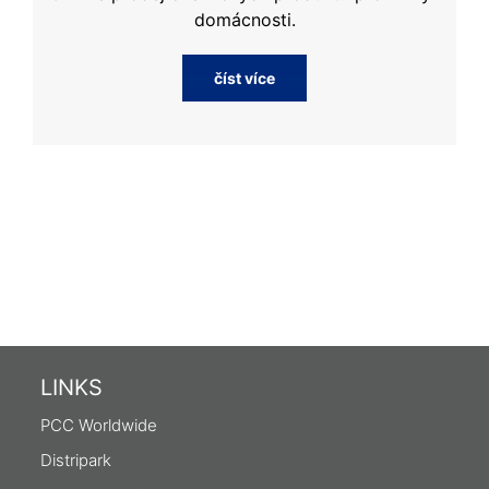
domácnosti.
číst více
LINKS
PCC Worldwide
Distripark