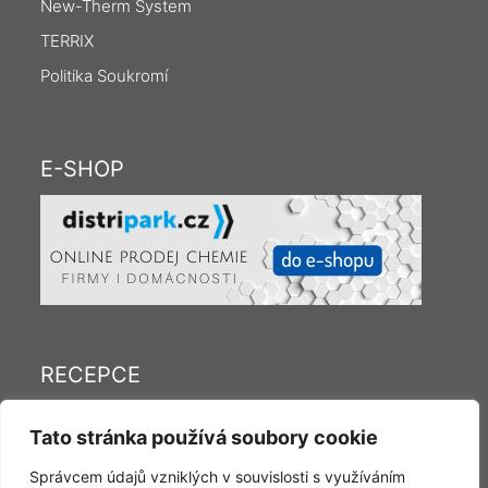
New-Therm System
TERRIX
Politika Soukromí
E-SHOP
RECEPCE
Tel.: (+420) 558 769 111
Tato stránka používá soubory cookie
Fax: (+420) 558 769 114
E-mail:
c.tesin@pcc.eu
Správcem údajů vzniklých v souvislosti s využíváním