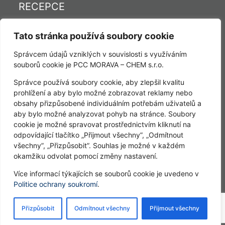
RECEPCE
Tel.: (+420) 558 769 111
Tato stránka používá soubory cookie
Fax: (+420) 558 769 114
E-mail:
c.tesin@pcc.eu
Správcem údajů vzniklých v souvislosti s využíváním
www.pccmorava-chem.cz
souborů cookie je PCC MORAVA – CHEM s.r.o.
Správce používá soubory cookie, aby zlepšil kvalitu
prohlížení a aby bylo možné zobrazovat reklamy nebo
obsahy přizpůsobené individuálním potřebám uživatelů a
KONTAKT
aby bylo možné analyzovat pohyb na stránce. Soubory
cookie je možné spravovat prostřednictvím kliknutí na
PCC MORAVA – CHEM s.r.o.
odpovídající tlačítko „Přijmout všechny”, „Odmítnout
Leoše Janáčka 798/20,
všechny”, „Přizpůsobit”. Souhlas je možné v každém
CZ-737 01 Český Těšín
okamžiku odvolat pomocí změny nastavení.
Česka republika
Více informací týkajících se souborů cookie je uvedeno v
Politice ochrany soukromí
.
Copyright PCC Morava 2026
Přizpůsobit
Odmítnout všechny
Přijmout všechny